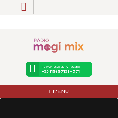
Rádio Mogi Mix | Pop, Rock, Flashback e
Notícias de Mogi Mirim e Região
Fale conosco via Whatsapp:
+55 (19) 97151--071
MENU