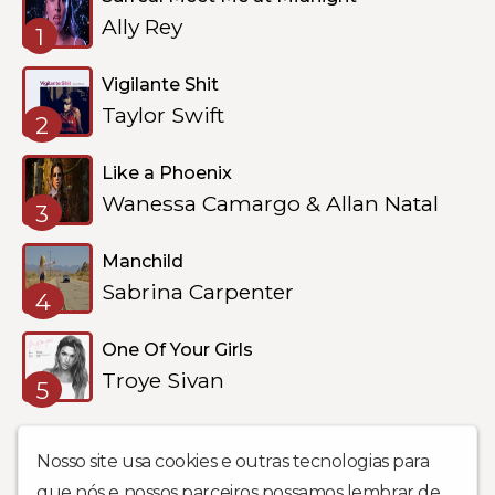
Ally Rey
1
Vigilante Shit
Taylor Swift
2
Like a Phoenix
Wanessa Camargo & Allan Natal
3
Manchild
Sabrina Carpenter
4
One Of Your Girls
Troye Sivan
5
Nosso site usa cookies e outras tecnologias para
que nós e nossos parceiros possamos lembrar de