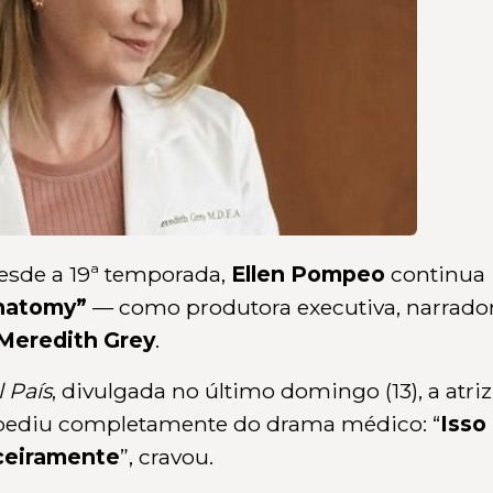
de a 19ª temporada,
Ellen Pompeo
continua
natomy”
— como produtora executiva, narrado
Meredith Grey
.
l País
, divulgada no último domingo (13), a atriz
spediu completamente do drama médico: “
Isso
nceiramente
”, cravou.