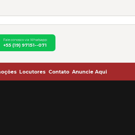
ias de Mogi Mirim e Região
Fale conosco via Whatsapp:
+55 (19) 97151--071
moções
Locutores
Contato
Anuncie Aqui