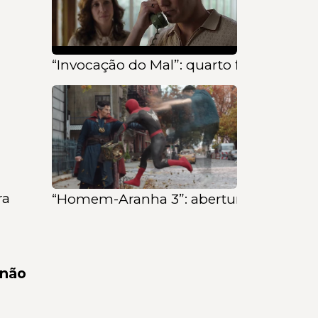
“Invocação do Mal”: quarto filme da fr
ra
“Homem-Aranha 3”: abertura do multiver
 não