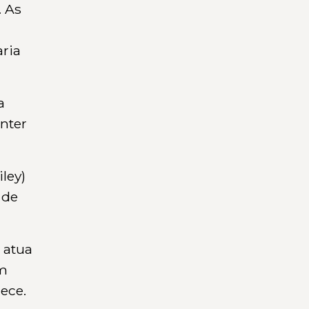
. As
aria
a
anter
ley)
 de
 atua
om
ece.