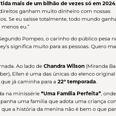
mitida mais de um bilhão de vezes só em 2024
direitos ganham muito dinheiro com nossas
tos. Se eu saísse totalmente, todo mundo ganh
. menos eu.”
. Segundo Pompeo, o carinho do público pesa n
rey’s significa muito para as pessoas. Quero m
ornada. Ao lado de
Chandra Wilson
(Miranda Bai
er), Ellen é uma das únicas do elenco original
 que já caminha para a
22ª temporada
.
da na minissérie
“Uma Família Perfeita”
, onde
mpanha uma família que adota uma criança c
 que a história da menina não é bem o que par