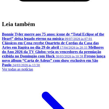
Leia também
Bonnie Tyler morre aos 75 anos: ícone de “Total Eclipse of the
Heart” deixa legado eterno na música
09/07/2026 às 07:01
Clássicos em Cena recebe Quarteto de Cordas da Casa das
Artes em Itapira no dia 29 de abril
Melhores
17/04/2026 às 20:33
do Ano 2026 da TV Globo: veja os vencedores da premiação
exibida no Domingão com Huck
Fresno lança
30/03/2026 às 10:59
novo álbum “Carta de Adeus” com show exclusivo em São
Paulo
24/03/2026 às 13:50
Ver todas as notícias